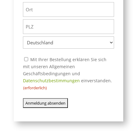
Anschrift,
Zusatz
Ort
PLZ
Land
AGB-
Mit Ihrer Bestellung erklären Sie sich
DSGVO-
mit unseren Allgemeinen
Einwilligung
Geschäftsbedingungen und
Datenschutzbestimmungen
(erforderlich)
einverstanden.
(erforderlich)