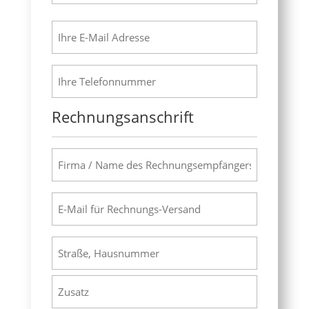
Nachname
E-
Mail
(erforderlich)
Telefon
(erforderlich)
Rechnungsanschrift
Firma
/
Name
E-
des
Mail
Rechnungsempfängers
für
(erforderlich)
Anschrift
Rechnungs-
(erforderlich)
Versand
Straße,
(erforderlich)
Hausnummer