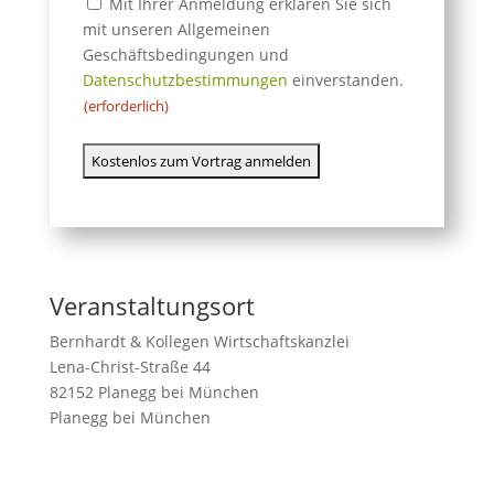
AGB-
Mit Ihrer Anmeldung erklären Sie sich
DSGVO-
mit unseren Allgemeinen
Einwilligung
Geschäftsbedingungen und
Datenschutzbestimmungen
(erforderlich)
einverstanden.
(erforderlich)
Veranstaltungsort
Bernhardt & Kollegen Wirtschaftskanzlei
Lena-Christ-Straße 44
82152 Planegg bei München
Planegg bei München